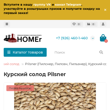
Вступите в нашу
группу VK
и
канал Telegram
,
участвуйте в розыгрышах призов
и получите скидку на
первый заказ
!
0
0
+7 (926) 460-1-460
0
Каталог товаров
рский солод
Pilsner (Пилснер, Пилсен, Пильзнер), Курский сол
Курский солод Pilsner
Лидер продаж!