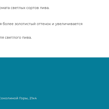
мата светлых сортов пива.
я более золотистый оттенок и увеличивается
ля светлого пива.
 Соколиной Горы, 21к4