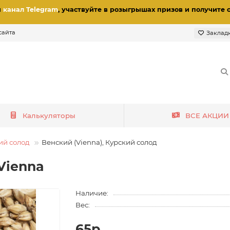
и
канал Telegram
, участвуйте в розыгрышах призов
и получите 
сайта
Заклад
Калькуляторы
ВСЕ АКЦИИ
ий солод
Венский (Vienna), Курский солод
Vienna
Наличие:
Вес:
65р.