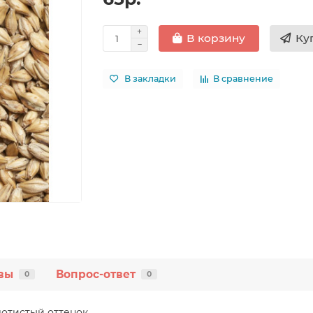
Ку
В корзину
В закладки
В сравнение
вы
Вопрос-ответ
0
0
отистый оттенок.