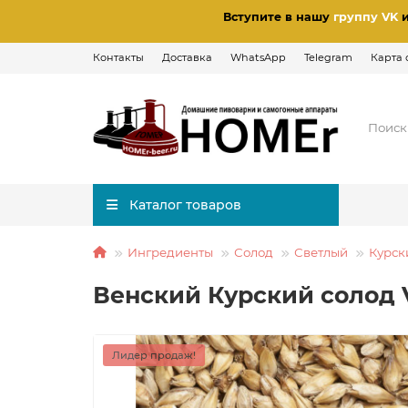
Вступите в нашу
группу VK
Контакты
Доставка
WhatsApp
Telegram
Карта 
Каталог товаров
Ингредиенты
Солод
Светлый
Курск
Венский Курский солод 
Лидер продаж!