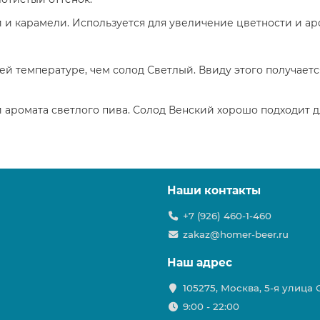
и карамели. Используется для увеличение цветности и аро
й температуре, чем солод Светлый. Ввиду этого получаетс
 аромата светлого пива. Солод Венский хорошо подходит д
Наши контакты
+7 (926) 460-1-460
zakaz@homer-beer.ru
Наш адрес
105275, Москва, 5-я улица
9:00 - 22:00