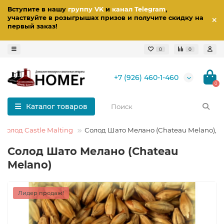
Вступите в нашу
группу VK
и
канал Telegram
,
участвуйте в розыгрышах призов
и получите скидку на
первый заказ
!
0
0
+7 (926) 460-1-460
0
Каталог товаров
Солод Castle Malting
Солод Шато Мелано (Chateau Melano), 1 к
Солод Шато Мелано (Chateau
Melano)
Лидер продаж!