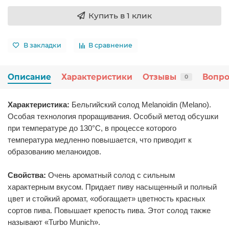
Купить в 1 клик
В закладки
В сравнение
Описание
Характеристики
Отзывы
Вопро
0
Характеристика:
Бельгийский солод Melanoidin (Melano).
Особая технология проращивания. Особый метод обсушки
при температуре до 130°C, в процессе которого
температура медленно повышается, что приводит к
образованию меланоидов.
Свойства:
Очень ароматный солод с сильным
характерным вкусом. Придает пиву насыщенный и полный
цвет и стойкий аромат, «обогащает» цветность красных
сортов пива. Повышает крепость пива. Этот солод также
называют «Turbo Munich».