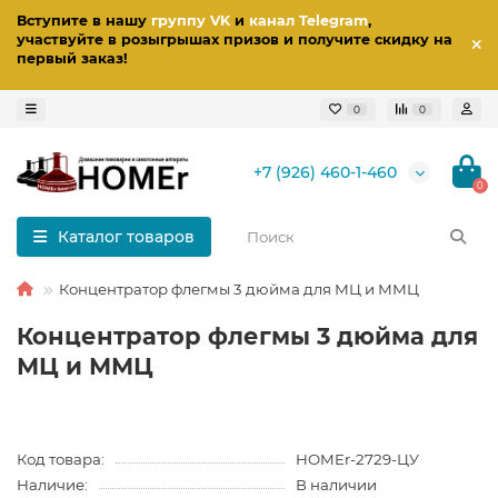
Вступите в нашу
группу VK
и
канал Telegram
,
участвуйте в розыгрышах призов
и получите скидку на
первый заказ
!
0
0
+7 (926) 460-1-460
0
Каталог товаров
Концентратор флегмы 3 дюйма для МЦ и ММЦ
Концентратор флегмы 3 дюйма для
МЦ и ММЦ
Код товара:
HOMEr-2729-ЦУ
Наличие:
В наличии