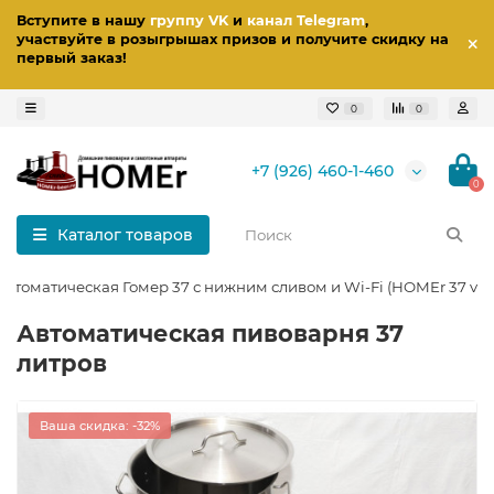
Вступите в нашу
группу VK
и
канал Telegram
,
участвуйте в розыгрышах призов
и получите скидку на
первый заказ
!
0
0
+7 (926) 460-1-460
0
Каталог товаров
томатическая Гомер 37 с нижним сливом и Wi-Fi (HOMEr 37 v.3)
Автоматическая пивоварня 37
литров
Ваша скидка: -32%