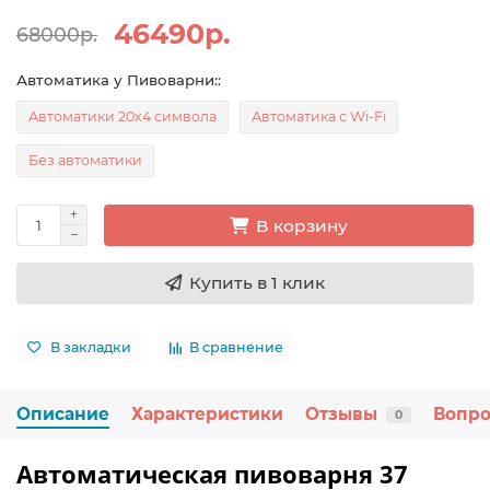
46490р.
68000р.
Автоматика у Пивоварни::
Автоматики 20x4 символа
Автоматика с Wi-Fi
Без автоматики
В корзину
Купить в 1 клик
В закладки
В сравнение
Описание
Характеристики
Отзывы
Вопро
0
Автоматическая пивоварня 37