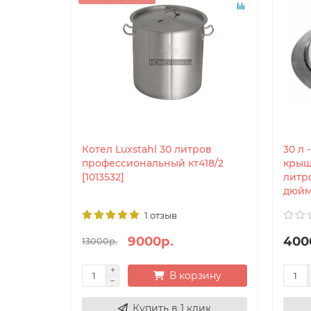
Котел Luxstahl 30 литров
30 л 
профессиональный кт418/2
крыш
[1013532]
литр
дюйм
1 отзыв
9000р.
400
13000р.
В корзину
Купить в 1 клик