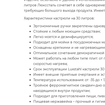
литров Люкссталь сочетает в себе одновреме
требующих большого выхода продукта. Имее
Характеристики кастрюли на 30 литров:
Эргономичные ручки закреплены одновр
Стойкие к любым моющим средствам;
Легко моется и дезинфицируется;
Подходит для мойки в посудомоечных м
Оснащены крепкими и не нагревающимис
Оптимальное сочетание демократичной 
Может работать на любом типе плит: от
скоростью нагрева;
Срок эксплуатации Luxstahl кастрюли 3
Имеет внешне приятные очертания и эсте
Температура использования: от -35 до + 1
Тройное ферромагнитное сандвич-дно о
находящимся внутри продуктам;
Подходит для приготовления пищи, пив
Пищевая нержавейка – прочный и гиги