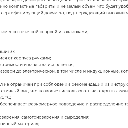
нно компактные габариты и не малый объем, что будет удо
т сертифицирующий документ, подтверждающий высокий у
еменно точечной сваркой и заклепками;
ашинах;
я от корпуса ручками;
стоимости и качества исполнения;
 газовой до электрической, в том числе и индукционные, 
0 л не ограничен при соблюдении рекомендаций из инструк
тичный вид, что позволяет использовать на открытых кухня
20 °C;
беспечивает равномерное подведение и распределение теп
оварения, самогоноварения и сыроделия;
еничный материал;