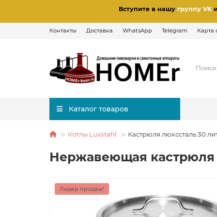
Вступите в нашу
группу VK
Контакты
Доставка
WhatsApp
Telegram
Карта 
Каталог товаров
Котлы Luxstahl
Кастрюля люкссталь 30 ли
Нержавеющая кастрюля 
Лидер продаж!