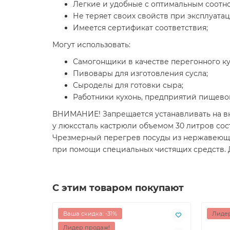
Легкие и удобные с оптимальным соот
Не теряет своих свойств при эксплуатац
Имеется сертификат соответствия;
Могут использовать:
Самогонщики в качестве перегонного ку
Пивовары для изготовления сусла;
Сыроделы для готовки сыра;
Работники кухонь, предприятий пищев
ВНИМАНИЕ! Запрещается устанавливать на в
у люкссталь кастрюли объемом 30 литров сост
Чрезмерный перегрев посуды из нержавеющей
при помощи специальных чистящих средств. 
С этим товаром покупают
Ваша скидка: -31%
Лидер
Лидер продаж!