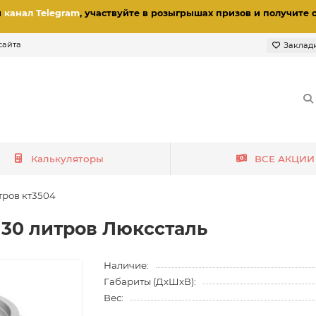
и
канал Telegram
, участвуйте в розыгрышах призов
и получите 
сайта
Заклад
Калькуляторы
ВСЕ АКЦИИ
тров кт3504
30 литров Люкссталь
Наличие:
Габариты (ДхШхВ):
Вес: