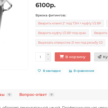
6100р.
Врезка фитингов::
Вварить кламп 2" под ТЭН + муфту 1/2 ВР
Вварить муфту 1/2 ВР под кран
Вварить 
Вырезать отверстие 21 мм под резьбу 1/2
Ку
В корзину
В закладки
В сравнение
вы
Вопрос-ответ
0
0
и, обладает демократичной ценой. Профессиональная нер