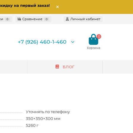
скидку на первый заказ
!
ки
Сравнение
Личный кабинет
0
0
0
+7 (926) 460-1-460
БЛОГ
Уточнять по телефону
350×350×300 мм
5260 г