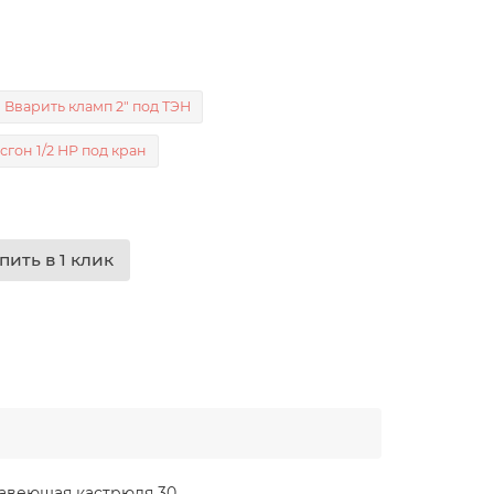
Вварить кламп 2" под ТЭН
сгон 1/2 НР под кран
пить в 1 клик
жавеющая кастрюля 30