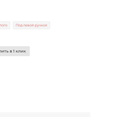
лого
Под левой ручкой
пить в 1 клик