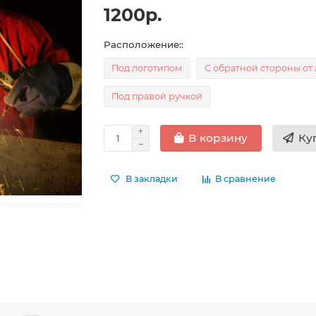
1200р.
Расположение::
Под логотипом
С обратной стороны от 
Под правой ручкой
Ку
В корзину
В закладки
В сравнение