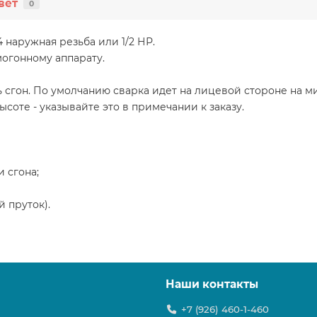
вет
0
4 наружная резьба или 1/2 НР.
могонному аппарату.
 сгон. По умолчанию сварка идет на лицевой стороне на м
ысоте - указывайте это в примечании к заказу.
и сгона;
й пруток).
Наши контакты
+7 (926) 460-1-460