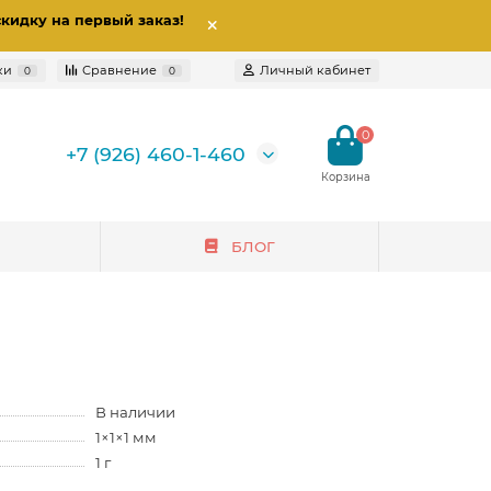
скидку на первый заказ
!
ки
Сравнение
Личный кабинет
0
0
0
+7 (926) 460-1-460
БЛОГ
В наличии
1×1×1 мм
1 г