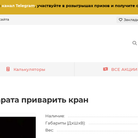
и
канал Telegram
, участвуйте в розыгрышах призов
и получите 
сайта
Заклад
Калькуляторы
ВСЕ АКЦИИ
арата приварить кран
Наличие:
Габариты (ДхШхВ):
Вес: