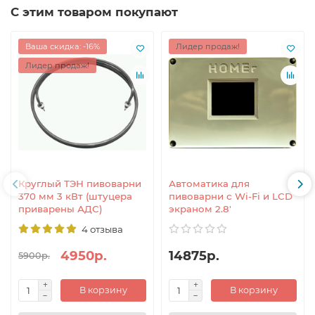
С этим товаром покупают
Ваша скидка: -16%
Лидер продаж!
Лидер продаж!
Круглый ТЭН пивоварни
Автоматика для
370 мм 3 кВт (штуцера
пивоварни с Wi-Fi и LCD
приварены АДС)
экраном 2.8'
4 отзыва
4950р.
14875р.
5900р.
В корзину
В корзину