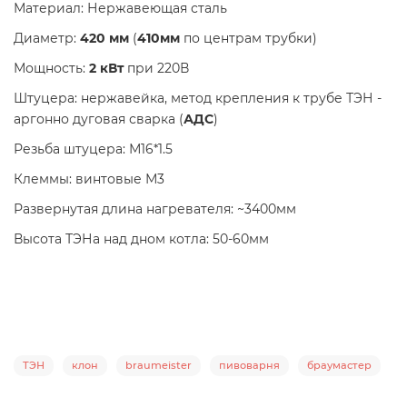
Материал: Нержавеющая сталь
Диаметр:
420 мм
(
410мм
по центрам трубки)
Мощность:
2 кВт
при 220В
Штуцера: нержавейка, метод крепления к трубе ТЭН -
аргонно дуговая сварка (
АДС
)
Резьба штуцера: М16*1.5
Клеммы: винтовые М3
Развернутая длина нагревателя: ~3400мм
Высота ТЭНа над дном котла: 50-60мм
ТЭН
клон
braumeister
пивоварня
браумастер