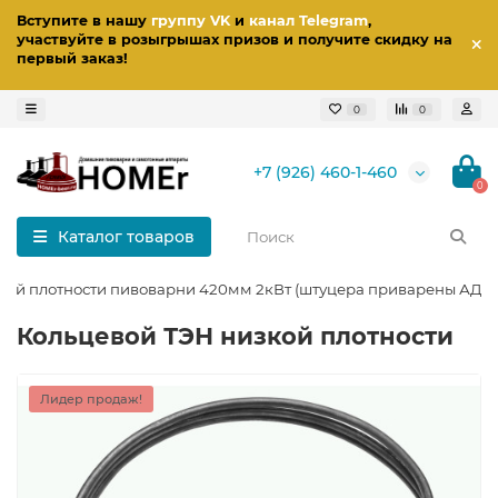
Вступите в нашу
группу VK
и
канал Telegram
,
участвуйте в розыгрышах призов
и получите скидку на
первый заказ
!
0
0
+7 (926) 460-1-460
0
Каталог товаров
кой плотности пивоварни 420мм 2кВт (штуцера приварены АДС)
Кольцевой ТЭН низкой плотности
Лидер продаж!