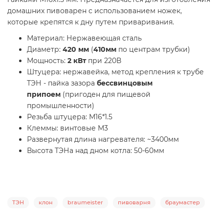
домашних пивоварен с использованием ножек,
которые крепятся к дну путем приваривания.
Материал: Нержавеющая сталь
Диаметр:
420 мм
(
410мм
по центрам трубки)
Мощность:
2 кВт
при 220В
Штуцера: нержавейка, метод крепления к трубе
ТЭН - пайка зазора
бессвинцовым
припоем
(пригоден для пищевой
промышленности)
Резьба штуцера: М16*1.5
Клеммы: винтовые М3
Развернутая длина нагревателя: ~3400мм
Высота ТЭНа над дном котла: 50-60мм
ТЭН
клон
braumeister
пивоварня
браумастер