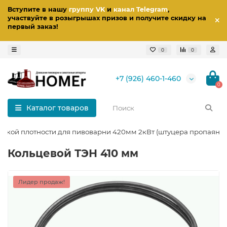
Вступите в нашу
группу VK
и
канал Telegram
,
участвуйте в розыгрышах призов
и получите скидку на
первый заказ
!
0
0
+7 (926) 460-1-460
0
Каталог товаров
изкой плотности для пивоварни 420мм 2кВт (штуцера пропаяны)
Кольцевой ТЭН 410 мм
Лидер продаж!