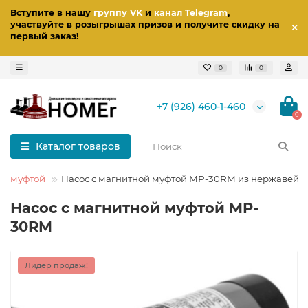
Вступите в нашу
группу VK
и
канал Telegram
,
участвуйте в розыгрышах призов
и получите скидку на
первый заказ
!
0
0
+7 (926) 460-1-460
0
Каталог товаров
ой муфтой
Насос с магнитной муфтой MP-30RM из нержавейк
Насос с магнитной муфтой MP-
30RM
Лидер продаж!