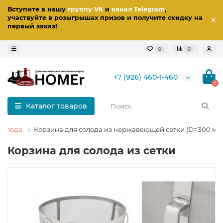
Вступите в нашу
группу VK
и
канал Telegram
,
участвуйте в розыгрышах призов
и получите скидку на
первый заказ
!
0
0
+7 (926) 460-1-460
0
Каталог товаров
солода
Корзина для солода из нержавеющей сетки (D=300 мм
Корзина для солода из сетки