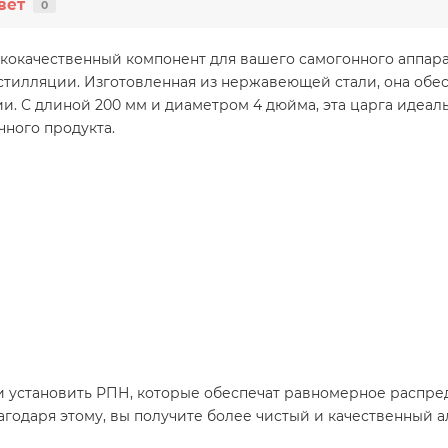
вет
0
ококачественный компонент для вашего самогонного аппар
стилляции. Изготовленная из нержавеющей стали, она обес
и. С длиной 200 мм и диаметром 4 дюйма, эта царга идеальн
ного продукта.
 установить РПН, которые обеспечат равномерное распред
одаря этому, вы получите более чистый и качественный а