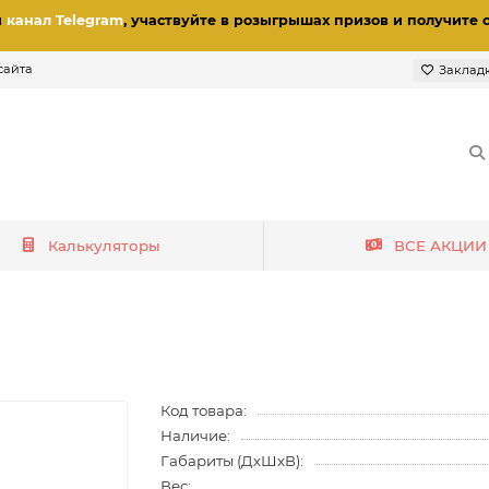
и
канал Telegram
, участвуйте в розыгрышах призов
и получите 
сайта
Заклад
Калькуляторы
ВСЕ АКЦИИ
Код товара:
Наличие:
Габариты (ДхШхВ):
Вес: