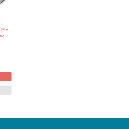
2" с
мм
у