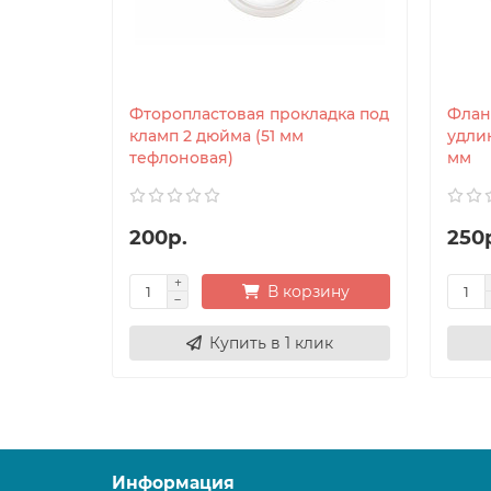
Фторопластовая прокладка под
Флане
кламп 2 дюйма (51 мм
удли
тефлоновая)
мм
200р.
250
В корзину
Купить в 1 клик
Информация