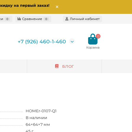
скидку на первый заказ
!
ки
Сравнение
Личный кабинет
0
0
0
+7 (926) 460-1-460
БЛОГ
HOMEr-0107-Q1
В наличии
64×64×7 мм
45 г