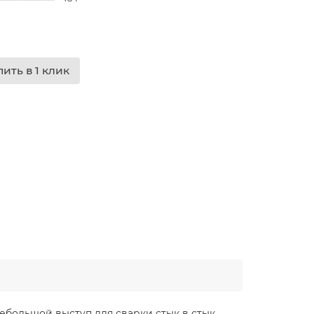
пить в 1 клик
ебольшой выступ для сварки стык в стык.