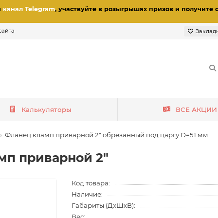
и
канал Telegram
, участвуйте в розыгрышах призов
и получите 
сайта
Заклад
Калькуляторы
ВСЕ АКЦИИ
Фланец кламп приварной 2" обрезанный под царгу D=51 мм
мп приварной 2"
Код товара:
Наличие:
Габариты (ДхШхВ):
Вес: