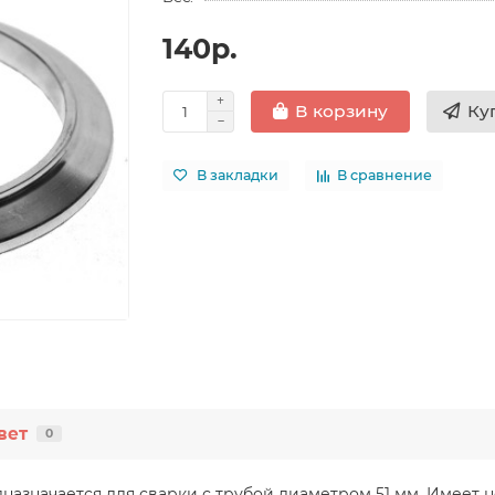
140р.
Ку
В корзину
В закладки
В сравнение
вет
0
азначается для сварки с трубой диаметром 51 мм. Имеет н