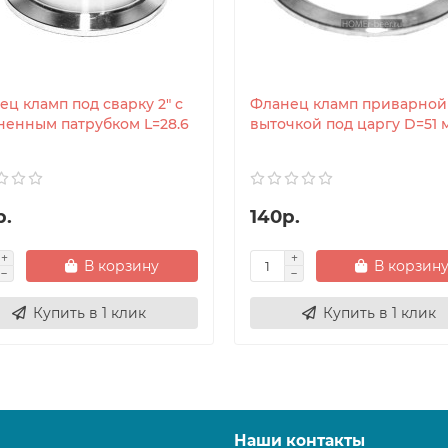
ц кламп под сварку 2" с
Фланец кламп приварной 
ненным патрубком L=28.6
выточкой под царгу D=51 
р.
140р.
В корзину
В корзин
Купить в 1 клик
Купить в 1 клик
Наши контакты