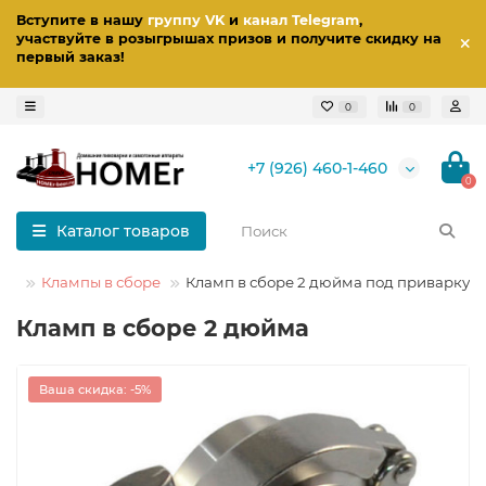
Вступите в нашу
группу VK
и
канал Telegram
,
участвуйте в розыгрышах призов
и получите скидку на
первый заказ
!
0
0
+7 (926) 460-1-460
0
Каталог товаров
ые
Клампы в сборе
Кламп в сборе 2 дюйма под приварку
Кламп в сборе 2 дюйма
Ваша скидка: -5%