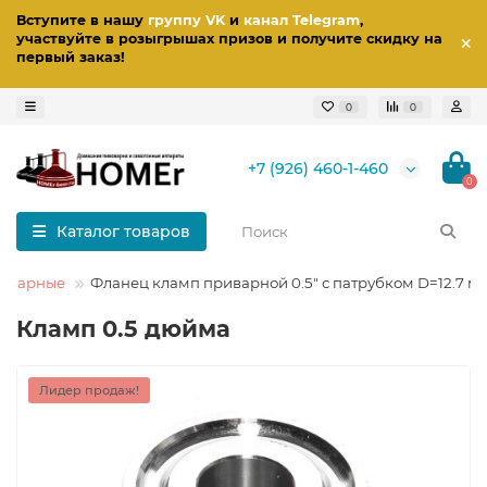
Вступите в нашу
группу VK
и
канал Telegram
,
участвуйте в розыгрышах призов
и получите скидку на
первый заказ
!
0
0
+7 (926) 460-1-460
0
Каталог товаров
иварные
Фланец кламп приварной 0.5" с патрубком D=12.7 м
Кламп 0.5 дюйма
Лидер продаж!