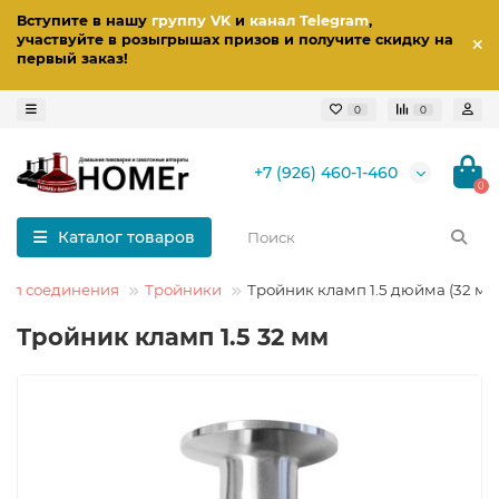
Вступите в нашу
группу VK
и
канал Telegram
,
участвуйте в розыгрышах призов
и получите скидку на
первый заказ
!
0
0
+7 (926) 460-1-460
0
Каталог товаров
мп соединения
Тройники
Тройник кламп 1.5 дюйма (32 мм
Тройник кламп 1.5 32 мм