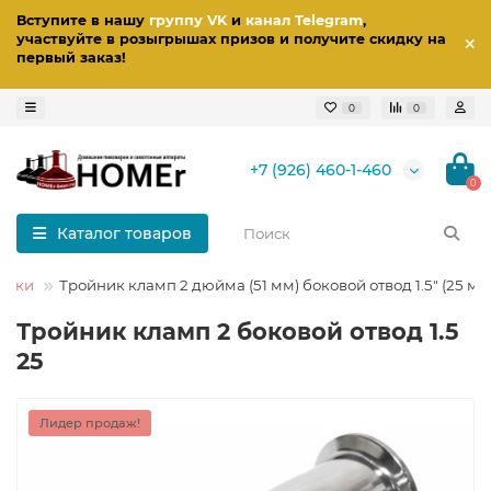
Вступите в нашу
группу VK
и
канал Telegram
,
участвуйте в розыгрышах призов
и получите скидку на
первый заказ
!
0
0
+7 (926) 460-1-460
0
Каталог товаров
ники
Тройник кламп 2 дюйма (51 мм) боковой отвод 1.5" (25 мм
Тройник кламп 2 боковой отвод 1.5
25
Лидер продаж!