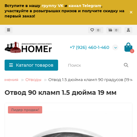
Вступите в нашу
группу VK
и
канал Telegram
,
участвуйте в розыгрышах призов
и получите скидку на
первый заказ
!
0
0
+7 (926) 460-1-460
0
Каталог товаров
единения
Отводы
Отвод 1.5 дюйма кламп 90 градусов (19 мм
Отвод 90 кламп 1.5 дюйма 19 мм
Лидер продаж!