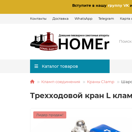
Вступите в нашу
группу VK
Контакты
Доставка
WhatsApp
Telegram
Карта 
Каталог товаров
Кламп соединения
Краны Clamp
Шаро
Трехходовой кран L клам
Лидер продаж!