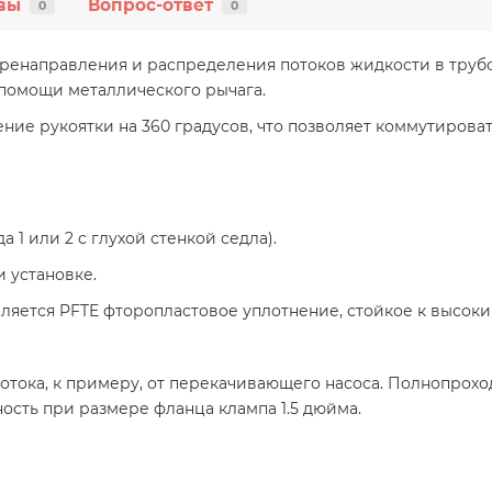
вы
Вопрос-ответ
0
0
перенаправления и распределения потоков жидкости в труб
 помощи металлического рычага.
ие рукоятки на 360 градусов, что позволяет коммутироват
1 или 2 с глухой стенкой седла).
 установке.
вляется PFTE фторопластовое уплотнение, стойкое к высок
тока, к примеру, от перекачивающего насоса. Полнопрохо
сть при размере фланца клампа 1.5 дюйма.