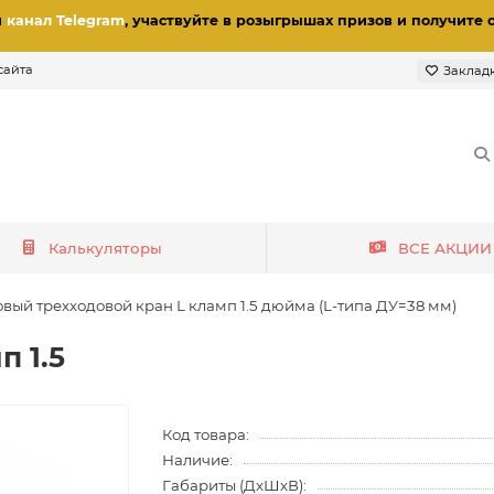
и
канал Telegram
, участвуйте в розыгрышах призов
и получите 
сайта
Заклад
Калькуляторы
ВСЕ АКЦИИ
вый трехходовой кран L кламп 1.5 дюйма (L-типа ДУ=38 мм)
п 1.5
Код товара:
Наличие:
Габариты (ДхШхВ):