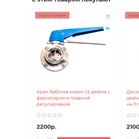
Лидер продаж!
Лидер
Кран бабочка кламп 1.5 дюйма с
Диск
фиксатором и плавной
дюйм
регулировкой
на 3
2200р.
2100