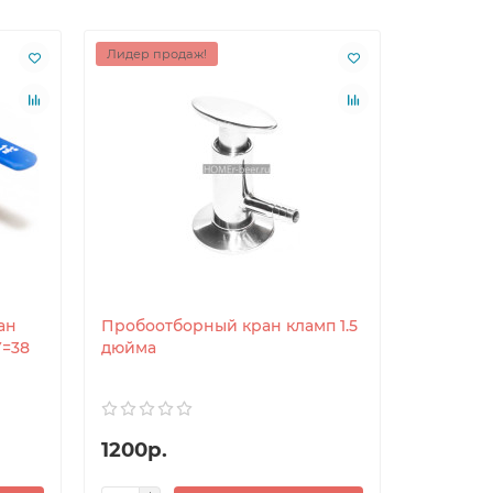
Лидер продаж!
ан
Пробоотборный кран кламп 1.5
У=38
дюйма
1200р.