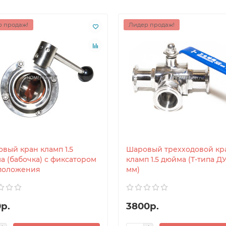
 продаж!
Лидер продаж!
овый кран кламп 1.5
Шаровый трехходовой кр
а (бабочка) с фиксатором
кламп 1.5 дюйма (Т-типа Д
 положения
мм)
р.
3800р.