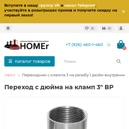
Вступите в нашу
группу VK
и
канал Telegram
,
участвуйте в розыгрышах призов
и получите скидку на
первый заказ
!
0
0
+7 (926) 460-1-460
0
Каталог товаров
и Кламп
Переходник с клампа 3 на резьбу 1 дюйм внутренню
Переход с дюйма на кламп 3" ВР