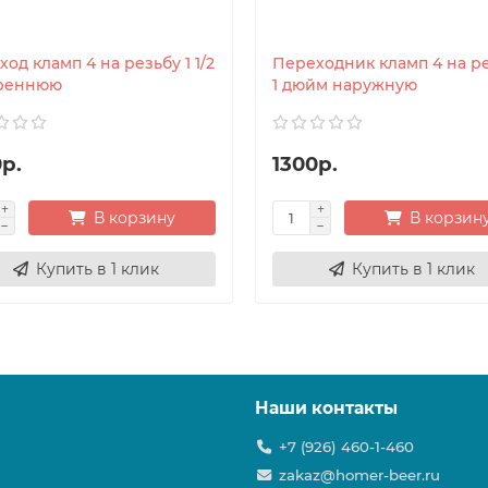
од кламп 4 на резьбу 1 1/2
Переходник кламп 4 на р
реннюю
1 дюйм наружную
р.
1300р.
В корзину
В корзин
Купить в 1 клик
Купить в 1 клик
Наши контакты
+7 (926) 460-1-460
zakaz@homer-beer.ru