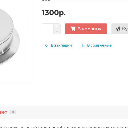
1300р.
Ку
В корзину
В закладки
В сравнение
вет
0
Р из нержавеющей стали. Необходим для соединения клампа