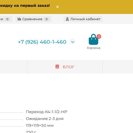
скидку на первый заказ
!
ки
Сравнение
Личный кабинет
0
0
0
+7 (926) 460-1-460
БЛОГ
Переход-К4-1-1/2-НР
Ожидание 2-3 дня
119×119×50 мм
250 г