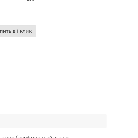
пить в 1 клик
 с резьбовой ответной частью.