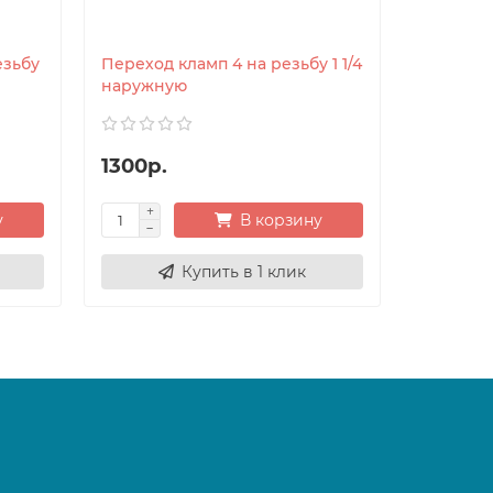
езьбу
Переход кламп 4 на резьбу 1 1/4
наружную
1300р.
у
В корзину
Купить в 1 клик