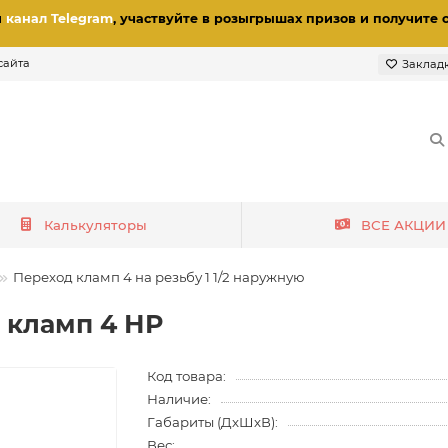
и
канал Telegram
, участвуйте в розыгрышах призов
и получите 
сайта
Заклад
Калькуляторы
ВСЕ АКЦИИ
Переход кламп 4 на резьбу 1 1/2 наружную
а кламп 4 НР
Код товара:
Наличие:
Габариты (ДхШхВ):
Вес: