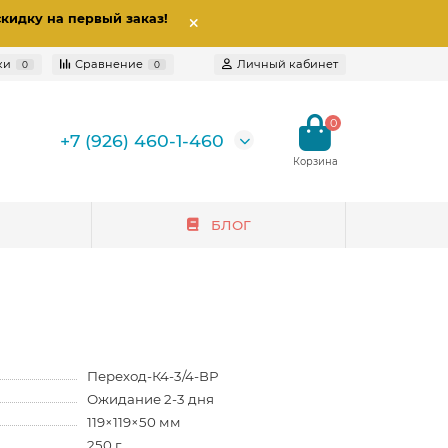
скидку на первый заказ
!
ки
Сравнение
Личный кабинет
0
0
0
+7 (926) 460-1-460
БЛОГ
Переход-К4-3/4-ВР
Ожидание 2-3 дня
119×119×50 мм
250 г