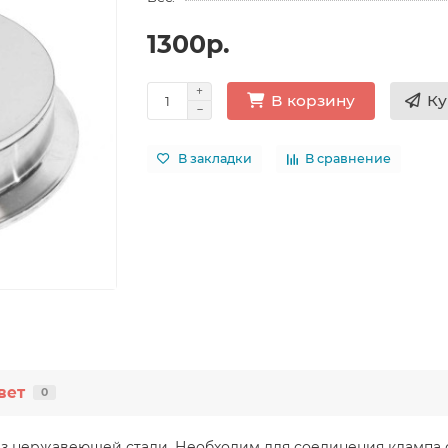
1300р.
Ку
В корзину
В закладки
В сравнение
вет
0
из нержавеющей стали. Необходим для соединения клампа с