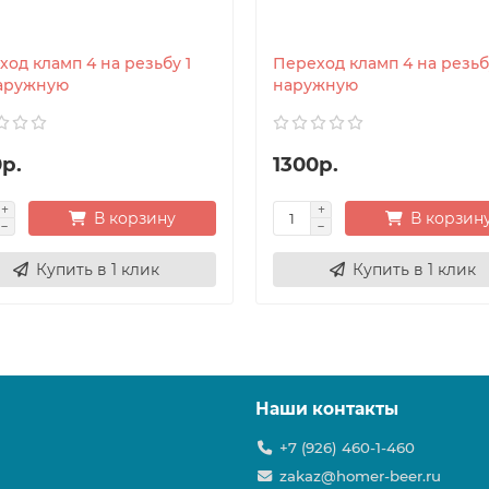
од кламп 4 на резьбу 1
Переход кламп 4 на резьб
наружную
наружную
р.
1300р.
В корзину
В корзин
Купить в 1 клик
Купить в 1 клик
Наши контакты
+7 (926) 460-1-460
zakaz@homer-beer.ru