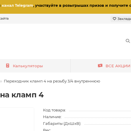
и
канал Telegram
, участвуйте в розыгрышах призов
и получите 
сайта
Заклад
Калькуляторы
ВСЕ АКЦИИ
Переходник кламп 4 на резьбу 3/4 внутреннюю
 на кламп 4
Код товара:
Наличие:
Габариты (ДхШхВ):
Вес: