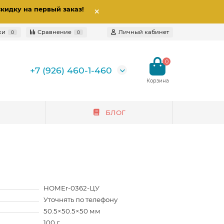
скидку на первый заказ
!
ки
Сравнение
Личный кабинет
0
0
0
+7 (926) 460-1-460
БЛОГ
HOMEr-0362-ЦУ
Уточнять по телефону
50.5×50.5×50 мм
100 г