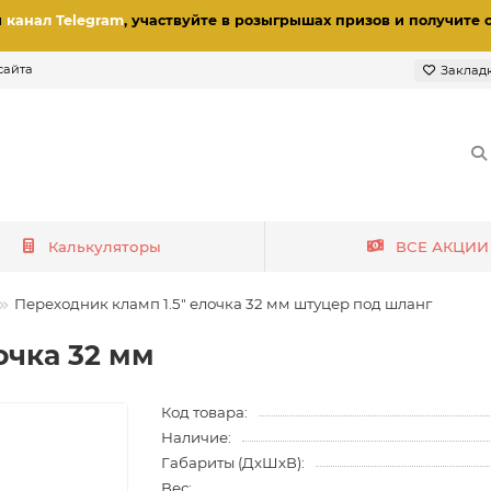
и
канал Telegram
, участвуйте в розыгрышах призов
и получите 
сайта
Заклад
Калькуляторы
ВСЕ АКЦИИ
Переходник кламп 1.5" елочка 32 мм штуцер под шланг
очка 32 мм
Код товара:
Наличие:
Габариты (ДхШхВ):
Вес: