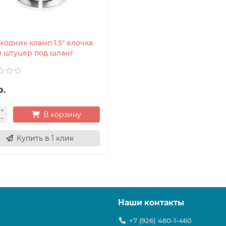
одник кламп 1.5" елочка
м штуцер под шланг
р.
В корзину
Купить в 1 клик
Наши контакты
+7 (926) 460-1-460