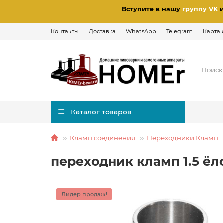
Вступите в нашу
группу VK
Контакты
Доставка
WhatsApp
Telegram
Карта 
Каталог товаров
Кламп соединения
Переходники Кламп
переходник кламп 1.5 ёл
Лидер продаж!