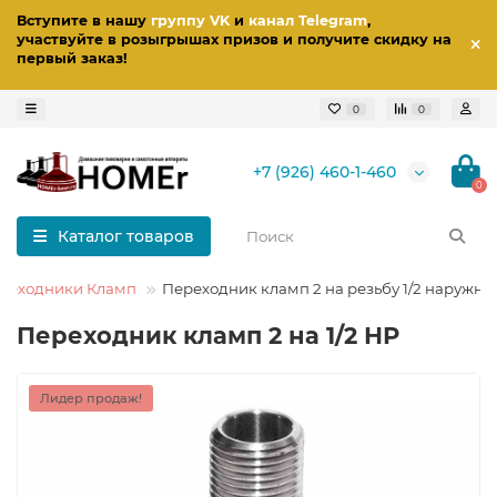
Вступите в нашу
группу VK
и
канал Telegram
,
участвуйте в розыгрышах призов
и получите скидку на
первый заказ
!
0
0
+7 (926) 460-1-460
0
Каталог товаров
реходники Кламп
Переходник кламп 2 на резьбу 1/2 наружна
Переходник кламп 2 на 1/2 НР
Лидер продаж!