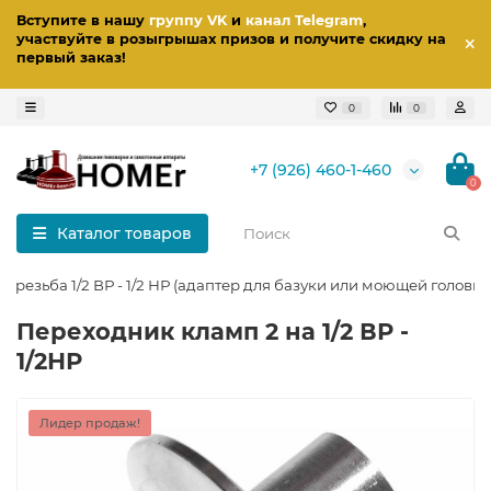
Вступите в нашу
группу VK
и
канал Telegram
,
участвуйте в розыгрышах призов
и получите скидку на
первый заказ
!
0
0
+7 (926) 460-1-460
0
Каталог товаров
- резьба 1/2 ВР - 1/2 НР (адаптер для базуки или моющей головки
Переходник кламп 2 на 1/2 ВР -
1/2НР
Лидер продаж!