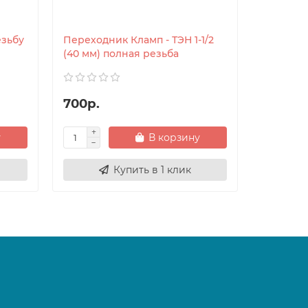
езьбу
Переходник Кламп - ТЭН 1-1/2
(40 мм) полная резьба
700р.
у
В корзину
Купить в 1 клик