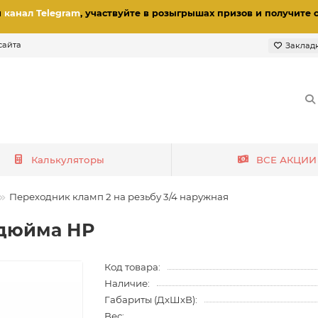
и
канал Telegram
, участвуйте в розыгрышах призов
и получите 
сайта
Заклад
Калькуляторы
ВСЕ АКЦИИ
Переходник кламп 2 на резьбу 3/4 наружная
 дюйма НР
Код товара:
Наличие:
Габариты (ДхШхВ):
Вес: