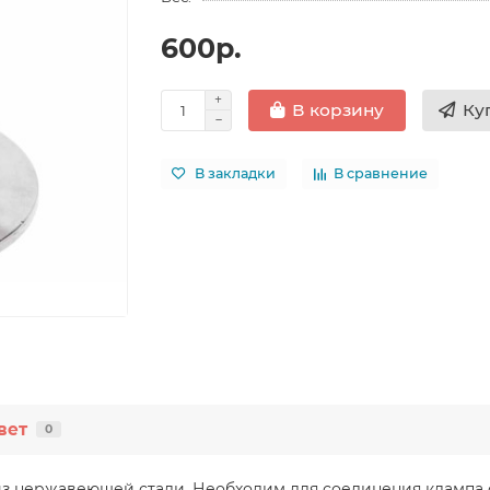
600р.
Ку
В корзину
В закладки
В сравнение
вет
0
из нержавеющей стали. Необходим для соединения клампа с