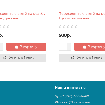
ходник кламп 2 на резьбу
Переходник кламп 2 на р
 внутренняя
1 дюйм наружная
р.
500р.
В корзину
В корзин
Купить в 1 клик
Купить в 1 клик
Наши контакты
+7 (926) 460-1-460
zakaz@homer-beer.ru