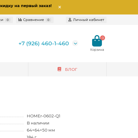
скидку на первый заказ
!
ки
Сравнение
Личный кабинет
0
0
0
+7 (926) 460-1-460
БЛОГ
HOMEr-0602-Q1
В наличии
64×64×50 мм
184 г