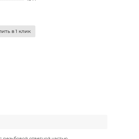
пить в 1 клик
 резьбовой ответной частью.