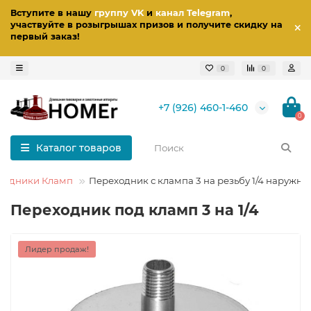
Вступите в нашу
группу VK
и
канал Telegram
,
участвуйте в розыгрышах призов
и получите скидку на
первый заказ
!
0
0
+7 (926) 460-1-460
0
Каталог товаров
ходники Кламп
Переходник с клампа 3 на резьбу 1/4 наружна
Переходник под кламп 3 на 1/4
Лидер продаж!