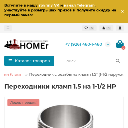
Вступите в нашу
группу VK
и
канал Telegram
,
участвуйте в розыгрышах призов
и получите скидку на
первый заказ
!
0
0
+7 (926) 460-1-460
0
Каталог товаров
ники Кламп
Переходник с резьбы на кламп 1.5" (1-1/2 наружная
Переходники кламп 1.5 на 1-1/2 НР
Лидер продаж!