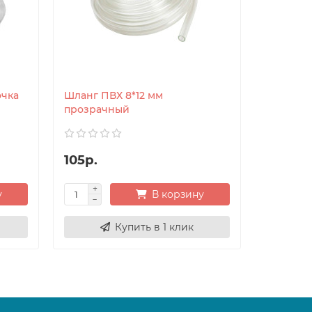
очка
Шланг ПВХ 8*12 мм
Шланг с
прозрачный
12 мм x 1
105р.
270р.
у
В корзину
Купить в 1 клик