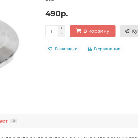
490р.
Ку
В корзину
В закладки
В сравнение
вет
0
ля подключения подключения шланга к кламповому соедине