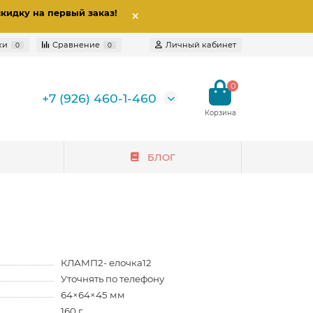
скидку на первый заказ
!
ки
Сравнение
Личный кабинет
0
0
0
+7 (926) 460-1-460
БЛОГ
КЛАМП2- елочка12
Уточнять по телефону
64×64×45 мм
160 г