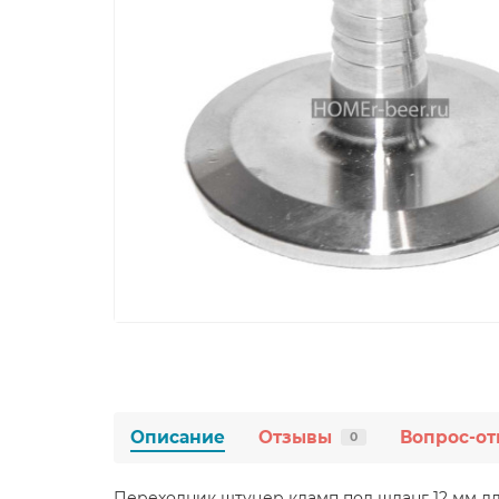
Описание
Отзывы
Вопрос-от
0
Переходник штуцер кламп под шланг 12 мм д