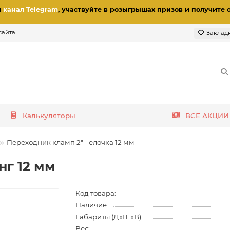
и
канал Telegram
, участвуйте в розыгрышах призов
и получите 
сайта
Заклад
Калькуляторы
ВСЕ АКЦИИ
Переходник кламп 2" - елочка 12 мм
нг 12 мм
Код товара:
Наличие:
Габариты (ДхШхВ):
Вес: