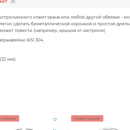
вет
0
ыстросъемного кламп крана или любой другой обвязки - мож
 легко сделать биметаллической коронкой и простой дрель
о может повести (например, крышка от кастрюли)
ержавейки AISI 304.
(32 мм);
 продаж!
Лидер продаж!