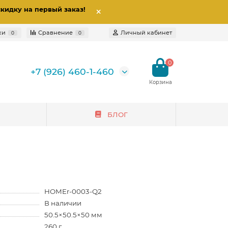
скидку на первый заказ
!
ки
Сравнение
Личный кабинет
0
0
0
+7 (926) 460-1-460
БЛОГ
HOMEr-0003-Q2
В наличии
50.5×50.5×50 мм
260 г