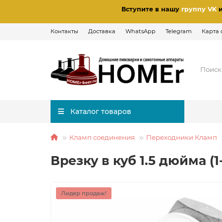
Вступите в нашу
группу VK
Контакты
Доставка
WhatsApp
Telegram
Карта 
Каталог товаров
Кламп соединения
Переходники Кламп
Врезку в куб 1.5 дюйма (1-
Лидер продаж!