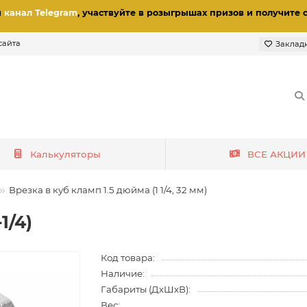
и
канал Telegram
, участвуйте в розыгрышах призов
и получите 
сайта
Заклад
Калькуляторы
ВСЕ АКЦИИ
Врезка в куб кламп 1.5 дюйма (1 1/4, 32 мм)
1/4)
Код товара:
Наличие:
Габариты (ДхШхВ):
Вес: