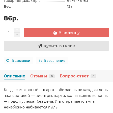
Габариты (ДхШхВ):
64×64×8 мм
Вес:
12 г
86р.
В корзину
Купить в 1 клик
В закладки
В сравнение
Описание
Отзывы
Вопрос-ответ
0
0
Когда самогонный аппарат собираешь не каждый день,
часть деталей — диоптры, царги, колпачковые колонны
— подолгу лежат без дела. И в открытые клампы
неизбежно набивается пыль.