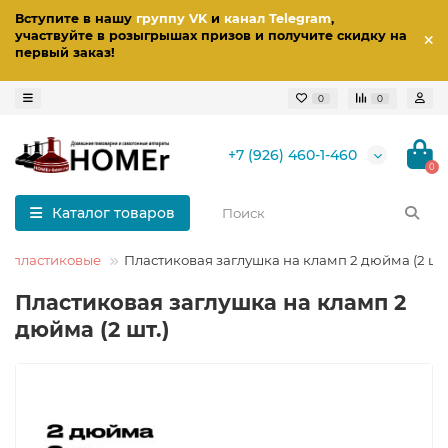
Вступите в нашу
группу VK
и
канал Telegram
,
участвуйте в розыгрышах призов
и получите скидку на
первый заказ
!
0
0
+7 (926) 460-1-460
0
Каталог товаров
и пластиковые
Пластиковая заглушка на кламп 2 дюйма (2 шт.
Пластиковая заглушка на кламп 2
дюйма (2 шт.)