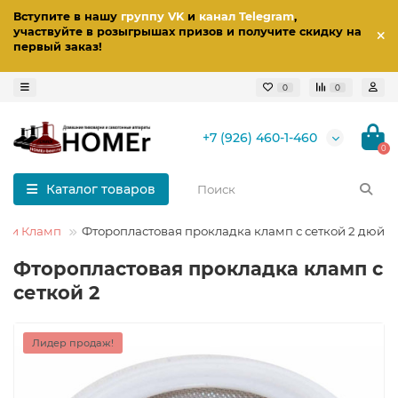
Вступите в нашу
группу VK
и
канал Telegram
,
участвуйте в розыгрышах призов
и получите скидку на
первый заказ
!
0
0
+7 (926) 460-1-460
0
Каталог товаров
дки Кламп
Фторопластовая прокладка кламп с сеткой 2 дюйм
Фторопластовая прокладка кламп с
сеткой 2
Лидер продаж!