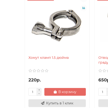
Хомут кламп 1.5 дюйма
Отвод
граду
220р.
650
В корзину
Купить в 1 клик