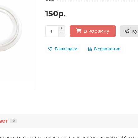
150р.
Ку
В корзину
В закладки
В сравнение
вет
0
яется фторопластовая прокладка кламп 1.5 дюйма 38 мм (т