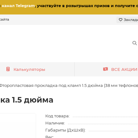
и
канал Telegram
, участвуйте в розыгрышах призов
и получите 
сайта
Заклад
Калькуляторы
ВСЕ АКЦИИ
Фторопластовая прокладка под кламп 1.5 дюйма (38 мм тефлонов
ка 1.5 дюйма
Код товара:
Наличие:
Габариты (ДхШхВ):
Вес: