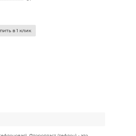
пить в 1 клик
ефлоновая). Фторопласт (тефлон) - это