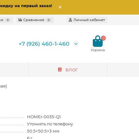
скидку на первый заказ
!
ки
Сравнение
Личный кабинет
0
0
0
+7 (926) 460-1-460
БЛОГ
ая)
HOMEr-0035-Q1
Уточнять по телефону
50.5×50.5×3 мм
6 г