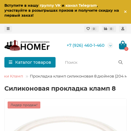
Вступите в нашу
группу VK
и
канал Telegram
,
участвуйте в розыгрышах призов
и получите скидку на
первый заказ
!
0
0
+7 (926) 460-1-460
0
Каталог товаров
адки Кламп
Прокладка кламп силиконовая 8 дюймов (204 мм
Силиконовая прокладка кламп 8
Лидер продаж!