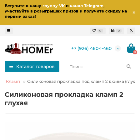
Вступите в нашу
группу VK
и
канал Telegram
,
участвуйте в розыгрышах призов
и получите скидку на
первый заказ
!
0
0
+7 (926) 460-1-460
0
Каталог товаров
ки Кламп
Силиконовая прокладка под кламп 2 дюйма (глухая
Силиконовая прокладка кламп 2
глухая