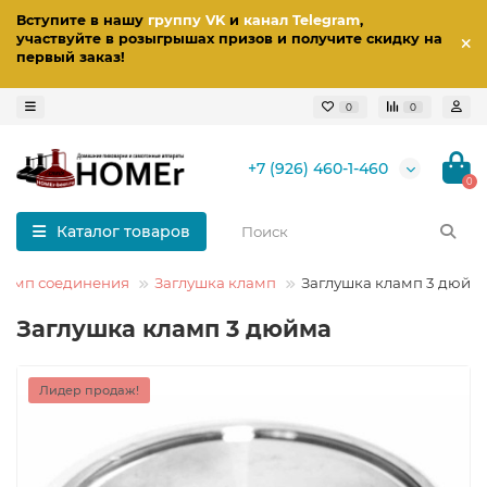
Вступите в нашу
группу VK
и
канал Telegram
,
участвуйте в розыгрышах призов
и получите скидку на
первый заказ
!
0
0
+7 (926) 460-1-460
0
Каталог товаров
ламп соединения
Заглушка кламп
Заглушка кламп 3 дюйм
Заглушка кламп 3 дюйма
Лидер продаж!