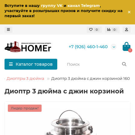
Вступите в нашу
группу VK
и
канал Telegram
,
участвуйте в розыгрышах призов
и получите скидку на
первый заказ
!
0
0
+7 (926) 460-1-460
0
Каталог товаров
Диоптры 3 дюйма
Диоптр 3 дюйма с джин корзиной 160 
Диоптр 3 дюйма с джин корзиной
Лидер продаж!