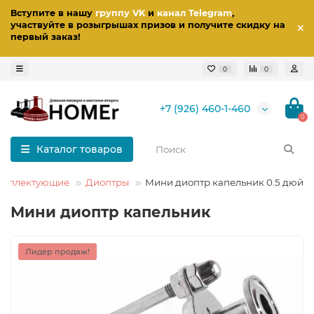
Вступите в нашу
группу VK
и
канал Telegram
,
участвуйте в розыгрышах призов
и получите скидку на
первый заказ
!
0
0
+7 (926) 460-1-460
0
Каталог товаров
комплектующие
Диоптры
Мини диоптр капельник 0.5 дюйм
Мини диоптр капельник
Лидер продаж!