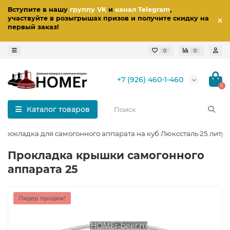
Вступите в нашу
группу VK
и
канал Telegram
,
участвуйте в розыгрышах призов
и получите скидку на
первый заказ
!
0
0
+7 (926) 460-1-460
0
Каталог товаров
прокладка для самогонного аппарата на куб Люкссталь 25 литр
Прокладка крышки самогонного
аппарата 25
Лидер продаж!