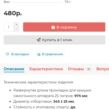
Вес:
75 г
480р.
В корзину
Купить в 1 клик
В закладки
В сравнение
Описание
Характеристики
Отзывы
Вопро
0
Технические характеристики изделия:
Развернутая длина прокладки для крышки
самогонного аппарата 25 литров:
975 мм
;
Диаметр отбортовки:
345 ± 25 мм
;
Стойкость к этиловому спирту:
да
;