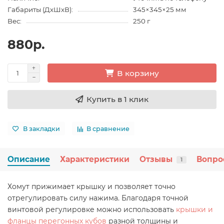
Габариты (ДхШхВ):
345×345×25 мм
Вес:
250 г
880р.
В корзину
Купить в 1 клик
В закладки
В сравнение
Описание
Характеристики
Отзывы
Вопро
1
Хомут прижимает крышку и позволяет точно
отрегулировать силу нажима. Благодаря точной
винтовой регулировке можно использовать
крышки и
фланцы перегонных кубов
разной толщины и