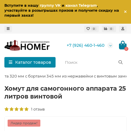
Вступите в нашу
группу VK
и
канал Telegram
,
участвуйте в розыгрышах призов
и получите скидку на
первый заказ
!
0
0
+7 (926) 460-1-460
0
Каталог товаров
арата 320 мм с бортами 345 мм из нержавейки с винтовым замк
Хомут для самогонного аппарата 25
литров винтовой
1 отзыв
Лидер продаж!