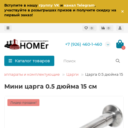
Вступите в нашу
группу VK
и
канал Telegram
,
участвуйте в розыгрышах призов
и получите скидку на
первый заказ
!
0
0
+7 (926) 460-1-460
0
Каталог товаров
е аппараты и комплектующие
Царги
Царга 0.5 дюйма 15 с
Мини царга 0.5 дюйма 15 см
Лидер продаж!