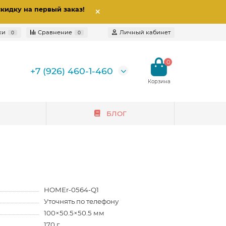
скидку на первый заказ
!
ки
Сравнение
Личный кабинет
0
0
0
+7 (926) 460-1-460
БЛОГ
HOMEr-0564-Q1
Уточнять по телефону
100×50.5×50.5 мм
170 г