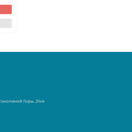
у
 Соколиной Горы, 21к4