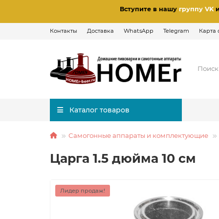
Вступите в нашу
группу VK
Контакты
Доставка
WhatsApp
Telegram
Карта 
Каталог товаров
Самогонные аппараты и комплектующие
Царга 1.5 дюйма 10 см
Лидер продаж!