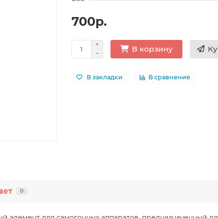
700р.
Ку
В корзину
В закладки
В сравнение
вет
0
нный элемент для самогонных аппаратов, предназначенный 