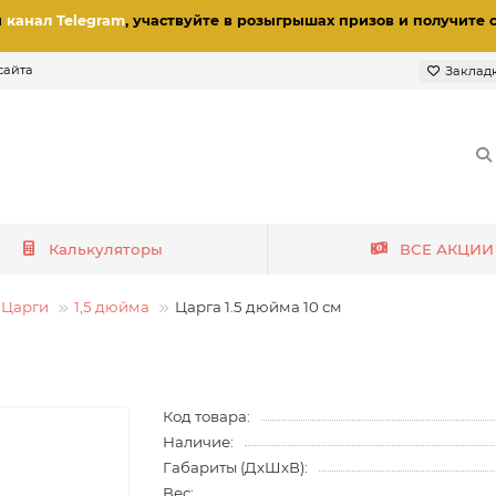
и
канал Telegram
, участвуйте в розыгрышах призов
и получите 
сайта
Заклад
Калькуляторы
ВСЕ АКЦИИ
Царги
1,5 дюйма
Царга 1.5 дюйма 10 см
Код товара:
Наличие:
Габариты (ДхШхВ):
Вес: