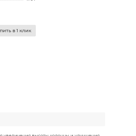
пить в 1 клик
для увеличения высоты колонны и улучшения