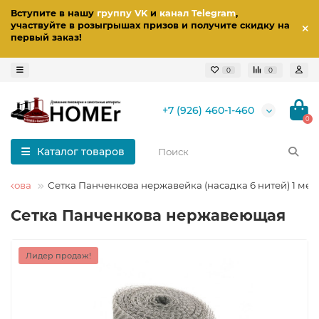
Вступите в нашу
группу VK
и
канал Telegram
,
участвуйте в розыгрышах призов
и получите скидку на
первый заказ
!
0
0
+7 (926) 460-1-460
0
Каталог товаров
енкова
Сетка Панченкова нержавейка (насадка 6 нитей) 1 мет
Сетка Панченкова нержавеющая
Лидер продаж!