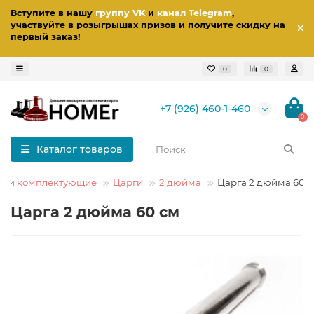
Вступите в нашу
группу VK
и
канал Telegram
,
участвуйте в розыгрышах призов
и получите скидку на
первый заказ
!
0
0
+7 (926) 460-1-460
0
Каталог товаров
ы и комплектующие
Царги
2 дюйма
Царга 2 дюйма 60 
Царга 2 дюйма 60 см