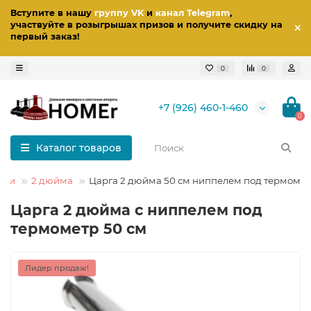
Вступите в нашу
группу VK
и
канал Telegram
,
участвуйте в розыгрышах призов
и получите скидку на
первый заказ
!
0
0
+7 (926) 460-1-460
0
Каталог товаров
рги
2 дюйма
Царга 2 дюйма 50 см ниппелем под термоме
Царга 2 дюйма с ниппелем под
термометр 50 см
Лидер продаж!