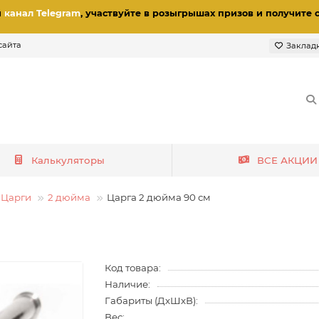
и
канал Telegram
, участвуйте в розыгрышах призов
и получите 
сайта
Заклад
Калькуляторы
ВСЕ АКЦИИ
Царги
2 дюйма
Царга 2 дюйма 90 см
Код товара:
Наличие:
Габариты (ДхШхВ):
Вес: