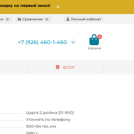
скидку на первый заказ
!
ки
Сравнение
Личный кабинет
0
0
0
+7 (926) 460-1-460
БЛОГ
Царга 2 дюйма (51-900)
Уточнять по телефону
900×64×64 мм
1680 г