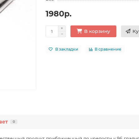
1980р.
Ку
В корзину
В закладки
В сравнение
вет
0
чественный продукт приближенный по крепости к 96 граду