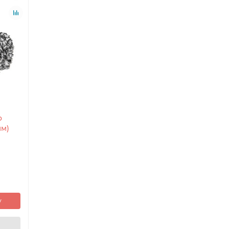
о
мм)
у