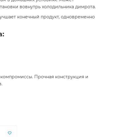
установки вовнутрь холодильника димрота.
лучшает конечный продукт, одновременно
а:
а компромиссы. Прочная конструкция и
.