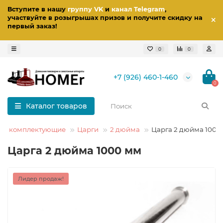
Вступите в нашу
группу VK
и
канал Telegram
,
участвуйте в розыгрышах призов
и получите скидку на
первый заказ
!
0
0
+7 (926) 460-1-460
0
Каталог товаров
ы и комплектующие
Царги
2 дюйма
Царга 2 дюйма 100 
Царга 2 дюйма 1000 мм
Лидер продаж!