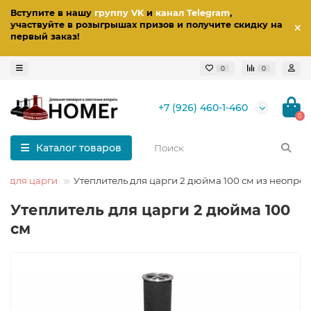
Вступите в нашу
группу VK
и
канал Telegram
,
участвуйте в розыгрышах призов
и получите скидку на
первый заказ
!
0
0
+7 (926) 460-1-460
0
Каталог товаров
ль для царги
Утеплитель для царги 2 дюйма 100 см из неопре
Утеплитель для царги 2 дюйма 100
см