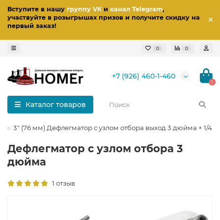
Вступите в нашу
группу VK
и
канал Telegram
,
участвуйте в розыгрышах призов
и получите скидку на
первый заказ
!
0
0
+7 (926) 460-1-460
0
Каталог товаров
ы
3" (76 мм) Дефлегматор с узлом отбора выход 3 дюйма + 1/4Н
Дефлегматор с узлом отбора 3
дюйма
1 отзыв