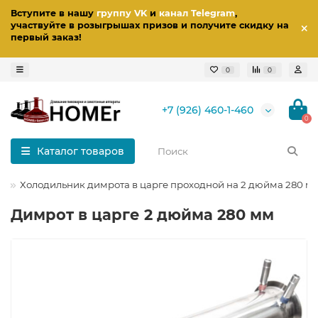
Вступите в нашу
группу VK
и
канал Telegram
,
участвуйте в розыгрышах призов
и получите скидку на
первый заказ
!
0
0
+7 (926) 460-1-460
0
Каталог товаров
ы
Холодильник димрота в царге проходной на 2 дюйма 280 м
Димрот в царге 2 дюйма 280 мм