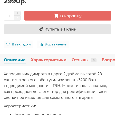
2990р.
В корзину
Купить в 1 клик
В закладки
В сравнение
Описание
Характеристики
Отзывы
Вопро
0
Холодильник димрота в царге 2 дюйма высотой 28
сантиметров способен утилизировать 3200 Ватт
подводимой мощности к ТЭН. Может использоваться,
как проходной дефлегматор для ректификации, так и
оконечное изделие для самогонного аппарата.
Характеристики:
Тип исполнения: в царге;